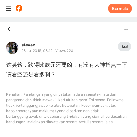
Bermula
steven
Ikut
28 Jul 2015, 08:12
·
Views 228
这英镑，跌得比欧元还要凶，有没有大神指点一下
该看空还是看多啊？
Penafian: Pandangan yang dinyatakan adalah semata-mata dari
pengarang dan tidak mewakili kedudukan rasmi Followme. Followme
tidak bertanggungjawab ke atas ketepatan, kesempurnaan, atau
kebolehpercayaan maklumat yang diberikan dan tidak
bertanggungjawab untuk sebarang tindakan yang diambil berdasarkan
kandungan, melainkan dinyatakan secara bertulis secara jelas.