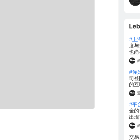
Leb
#上
度与
也尚不成熟。
市普
的后果
放与
#你
司登
的互
于其
的示
交所
#平
一定
金的
出现
出入金
1，
金也
交易