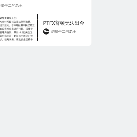
必须要是银联，不能出错。如果选择错
爱喝牛二的老王
就会出金不让出金的情况。 2，出金信
误，通常情况下，投资人使用哪张银行
金的话，出金也必须要出到这张银行卡
PTFX普顿无法出金
如果出金到别的银行卡，很可能会出现
爱喝牛二的老王
出金的情况。 3，因为选择了外汇黑平
导致不能出金，出现这种情况的话，投
只能想办法通过法律途径来进行解决，
法。 一定要记住，不要听信平台
说他们是受什么监管，要自己去查。如
要查的交易商显示的是不合规的或者在
110里边都没有任何的记载的，那基本就
平台。同时也预示着你的资金只要进去
平台，到头来平台和喊单老师都会让你
血本无归。