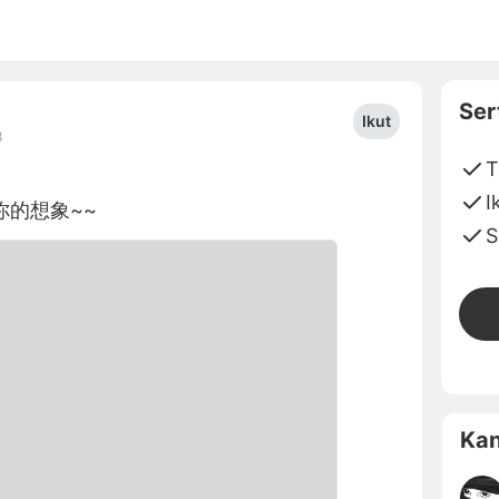
Ser
Ikut
8
T
I
的想象~~
S
Kan