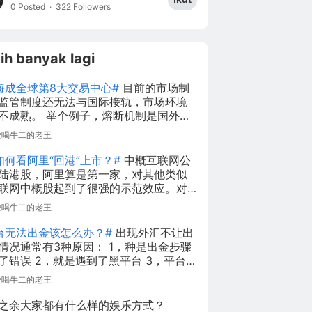
0 Posted
·
322 Followers
ih banyak lagi
海成全球第8大交易中心#
目前的市场制
监管制度还无法与国际接轨，市场环境
 举个例子，熔断机制是国外股
遍有的机制，可是在2016年在国内试行
爱喝牛二的老王
大家都是有目共睹的。 总得来说，开
国际接轨是未来的趋势，任重而道远
如何看阿里“回港”上市？#
中概互联网公
陆港股，阿里算是第一家，对其他类似
联网中概股起到了很强的示范效应。对
他待上市的独角兽来说，也是一个很好
爱喝牛二的老王
范。另外，对于阿里巴巴来说，回归港
能帮助拓展资金的流动性，同时分散了
台无法出金该怎么办？#
出现外汇不让出
的风险。
情况通常有3种原因： 1，种是出金步骤
了错误 2，就是遇到了黑平台 3，平台的
通道遇到了外汇管制。 具体的做法：
爱喝牛二的老王
出金方式错，如果入金是信用卡入金，出
必须要是信用卡，如果是银联入金，出
之余大家都有什么样的娱乐方式？