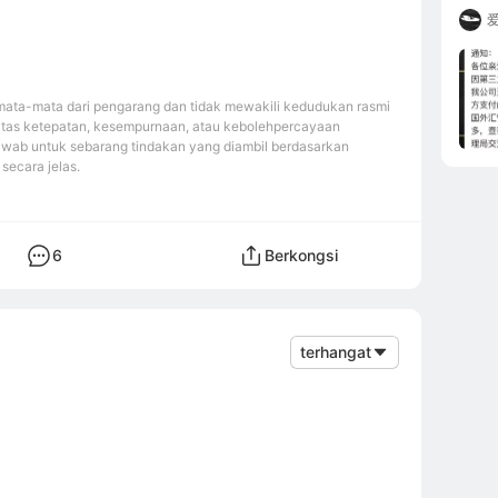
金也
误，
息错
卡入
上，
ata-mata dari pengarang dan tidak mewakili kedudukan rasmi
不让
atas ketepatan, kesempurnaan, atau kebolehpercayaan
台而
awab untuk sebarang tindakan yang diambil berdasarkan
资人
secara jelas.
没有别的办
自己
果你
外汇
6
Berkongsi
是黑
这个
亏的
terhangat