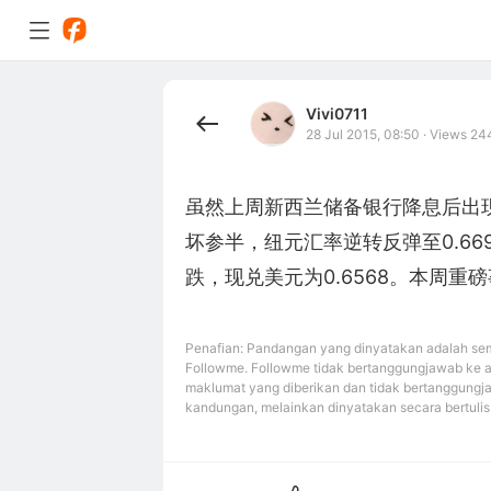
Vivi0711
28 Jul 2015, 08:50
·
Views 24
虽然上周新西兰储备银行降息后出
坏参半，纽元汇率逆转反弹至0.66
跌，现兑美元为0.6568。本周重
Penafian: Pandangan yang dinyatakan adalah sem
Followme. Followme tidak bertanggungjawab ke 
maklumat yang diberikan dan tidak bertanggungj
kandungan, melainkan dinyatakan secara bertulis 