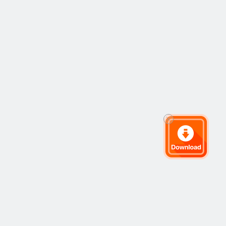
ran
Syarikat