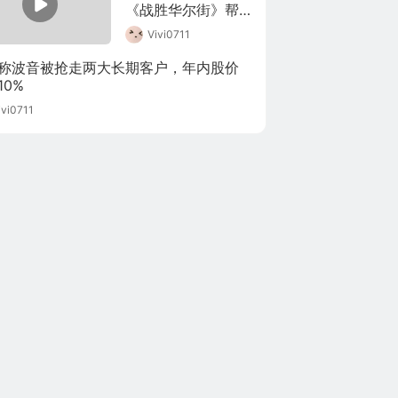
《战胜华尔街》帮
助你成为亿万富翁 _ 
Vivi0711
每天听本书 听世界
称波音被抢走两大长期客户，年内股价
10%
ivi0711