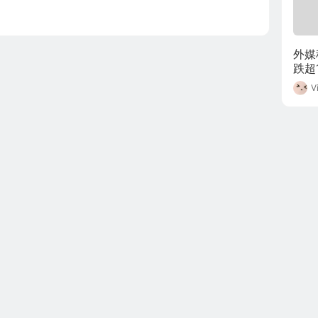
外媒
跌超
V