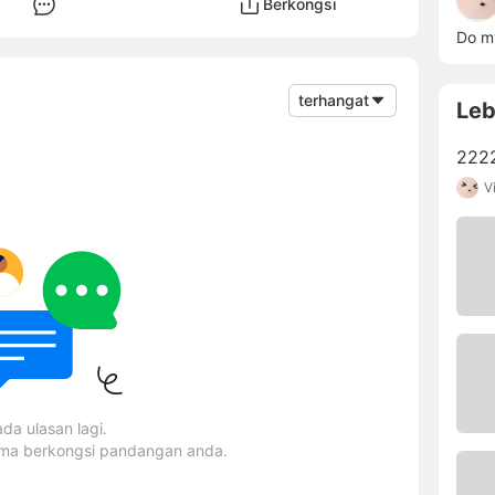
Berkongsi
Do my
terhangat
Leb
222
V
ada ulasan lagi.
ama berkongsi pandangan anda.