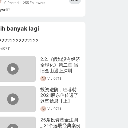
0 Posted
·
255 Followers
self!
ih banyak lagi
22222222222222
ivi0711
2.2.《假如没有经济
全球化》第二集 当
旧金山遇上深圳
(Av51935030,P2)
Vivi0711
投资进阶，巴菲特
2021股东信传递了
这些信息【上】
Vivi0711
25条投资黄金法则 
_ 21个选股经典案例 