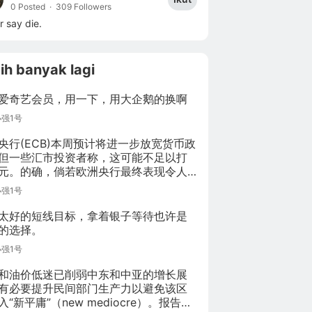
0 Posted
·
309 Followers
 say die.
ih banyak lagi
爱奇艺会员，用一下，用大企鹅的换啊
小强1号
央行(ECB)本周预计将进一步放宽货币政
但一些汇市投资者称，这可能不足以打
元。的确，倘若欧洲央行最终表现令人
，他们表示欧元甚至可能会走高，就像
小强1号
遭遇的情况那样。
太好的短线目标，拿着银子等待也许是
的选择。
小强1号
和油价低迷已削弱中东和中亚的增长展
有必要提升民间部门生产力以避免该区
入“新平庸”（new mediocre）。报告指