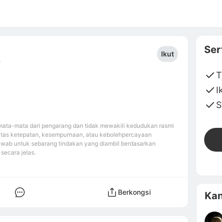
Ser
Ikut
5
T
I
S
ata-mata dari pengarang dan tidak mewakili kedudukan rasmi
atas ketepatan, kesempurnaan, atau kebolehpercayaan
awab untuk sebarang tindakan yang diambil berdasarkan
secara jelas.
Berkongsi
Kan