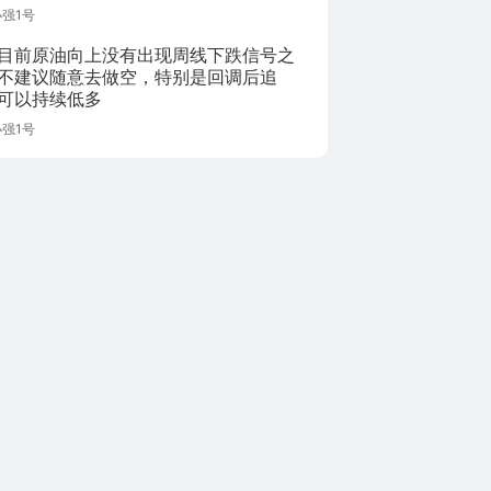
安全及稳定是改革取得成功的先决条
小强1号
目前原油向上没有出现周线下跌信号之
不建议随意去做空，特别是回调后追
可以持续低多
小强1号