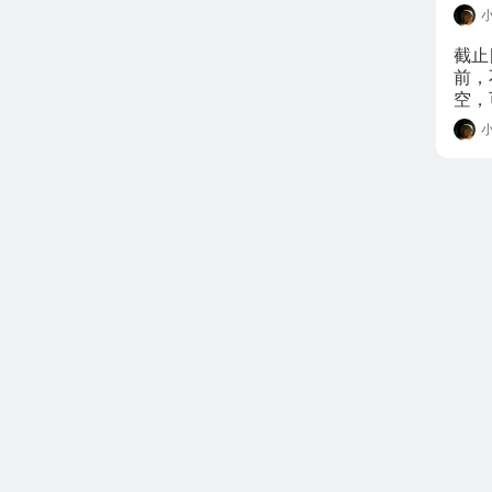
出，
件。
截止
前，
空，