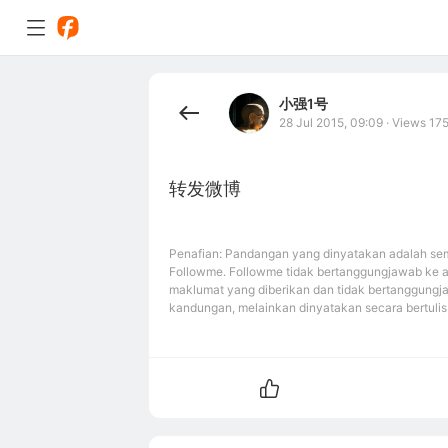
小强1号
28 Jul 2015, 09:09
·
Views 17
转发微博
Penafian: Pandangan yang dinyatakan adalah sem
Followme. Followme tidak bertanggungjawab ke 
maklumat yang diberikan dan tidak bertanggungj
kandungan, melainkan dinyatakan secara bertulis 