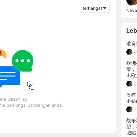
terhangat
Never
Leb
谁有
欧洲
策，
击欧
失望
日元
没有
ada ulasan lagi.
不错
ama berkongsi pandangan anda.
战争
望，
域陷