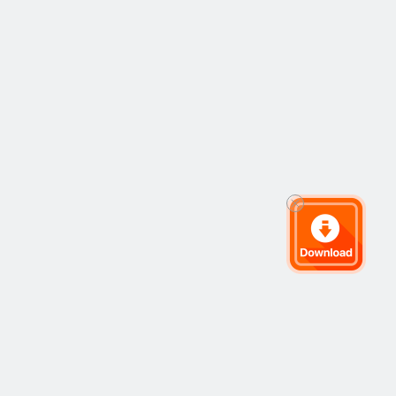
ran
Syarikat