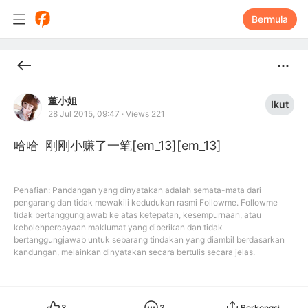
Bermula
董小姐
Ikut
28 Jul 2015, 09:47
·
Views 221
哈哈  刚刚小赚了一笔[em_13][em_13]
Penafian: Pandangan yang dinyatakan adalah semata-mata dari
pengarang dan tidak mewakili kedudukan rasmi Followme. Followme
tidak bertanggungjawab ke atas ketepatan, kesempurnaan, atau
kebolehpercayaan maklumat yang diberikan dan tidak
bertanggungjawab untuk sebarang tindakan yang diambil berdasarkan
kandungan, melainkan dinyatakan secara bertulis secara jelas.
3
3
Berkongsi