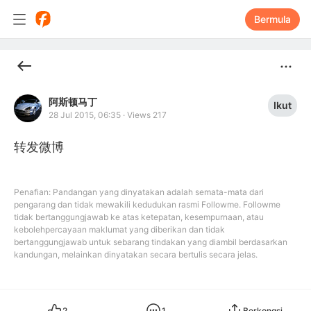
Bermula
阿斯顿马丁
Ikut
28 Jul 2015, 06:35
·
Views 217
转发微博
Penafian: Pandangan yang dinyatakan adalah semata-mata dari
pengarang dan tidak mewakili kedudukan rasmi Followme. Followme
tidak bertanggungjawab ke atas ketepatan, kesempurnaan, atau
kebolehpercayaan maklumat yang diberikan dan tidak
bertanggungjawab untuk sebarang tindakan yang diambil berdasarkan
kandungan, melainkan dinyatakan secara bertulis secara jelas.
2
1
Berkongsi