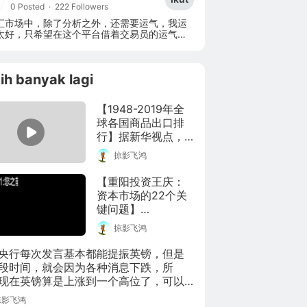
0 Posted
·
222 Followers
汇市场中，除了分析之外，还需要运气，我运
太好，只希望在这个平台借着交易员的运气赚
花钱！
ih banyak lagi
【1948-2019年全
球各国商品出口排
行】据新华视点，
海关总署13日发布
掠影飞鸿
数据，今年#我国一
季度进出口8.47万
【重阳投资王庆：
亿元#，同比增长
资本市场的22个关
29.2%，外贸复苏
键问题】

稳中加固、稳中向
掠影飞鸿
好，实现“开门红”。
国内首家百亿私募
通过另一组数据了
大佬王庆总分享他
央行每次发言基本都能提振英镑，但是
解历年全球各国商
对资本市场的认知
段时间，就会因为各种消息下跌，所
品出口排行。(@光
和理解。

现在英镑算是上涨到一个高位了，可以
谷之蓝Fiberblue)
进场做空了
掠影飞鸿
在做视频封面截图