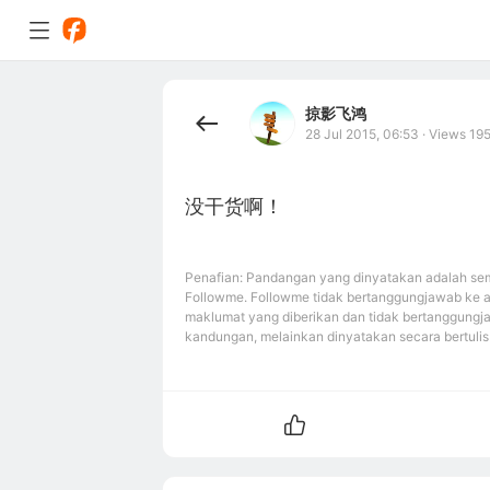
掠影飞鸿
28 Jul 2015, 06:53
·
Views 19
没干货啊！
Penafian: Pandangan yang dinyatakan adalah sem
Followme. Followme tidak bertanggungjawab ke 
maklumat yang diberikan dan tidak bertanggungj
kandungan, melainkan dinyatakan secara bertulis 