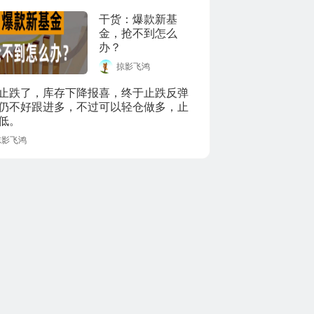
的时候，发现了一
干货：爆款新基
个特点（在其他大
金，抢不到怎么
佬视频中也发现
办？
了），整个视频长
度中，大佬们的随
掠影飞鸿
机截图都是很稳定
止跌了，库存下降报喜，终于止跌反弹
的状态，这个大概
仍不好跟进多，不过可以轻仓做多，止
就是不动如山，这
低。
个大概也是在资本
市场叱咤风云的性
掠影飞鸿
格特质。