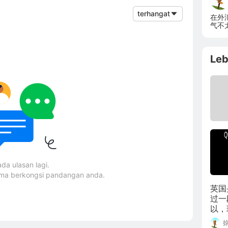
terhangat
在外
气不
点零
Leb
ada ulasan lagi.
ama berkongsi pandangan anda.
英国
过一
以，
择机