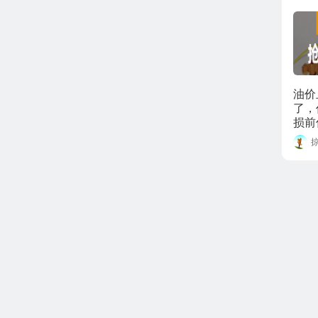
油价
了，
损前