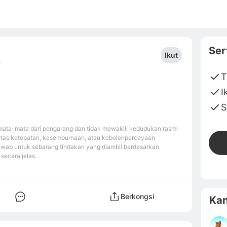
Ser
Ikut
5
T
I
S
ata-mata dari pengarang dan tidak mewakili kedudukan rasmi
atas ketepatan, kesempurnaan, atau kebolehpercayaan
awab untuk sebarang tindakan yang diambil berdasarkan
secara jelas.
Berkongsi
Kan